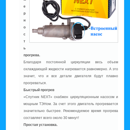
е
р
н
о
с
т
ь
прогрева.
Благодаря постоянной циркуляции весь объем
охлаждающей жидкости нагревается равномерно. А это
значит, что и все детали двигателя будут плавно
прогреваться.
Быстрый прогрев
«Спутник NEXT» снабжен циркуляционным насосом и
мощным ТЭНом. За счет этого двигатель прогревается
значительно быстрее. Рекомендуемое время прогрева
составляет всего около 30 минут!
Простая установка.